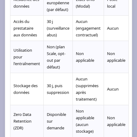
européenne
données
(Modal)
local
(par défaut)
Accès du
30 j
Aucun
prestataire
(surveillance
(engagement
Aucun
aux données
abus)
contractuel)
Non (plan
Utilisation
Scale, opt-
Non
Non
pour
out par
applicable
applicable
l'entraînement
défaut)
Aucun
Stockage des
30 j, puis
(supprimées
Aucun
données
suppression
après
traitement)
Non
Zero Data
Disponible
applicable
Non
Retention
sur
(aucun
applicable
(ZDR)
demande
stockage)