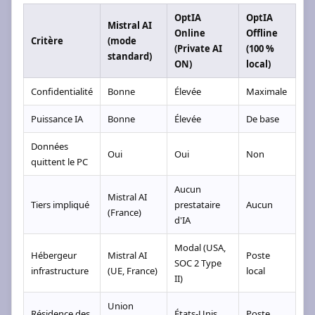
OptIA
OptIA
Mistral AI
Online
Offline
Critère
(mode
(Private AI
(100 %
standard)
ON)
local)
Confidentialité
Bonne
Élevée
Maximale
Puissance IA
Bonne
Élevée
De base
Données
Oui
Oui
Non
quittent le PC
Aucun
Mistral AI
Tiers impliqué
prestataire
Aucun
(France)
d'IA
Modal (USA,
Hébergeur
Mistral AI
Poste
SOC 2 Type
infrastructure
(UE, France)
local
II)
Union
Résidence des
États-Unis
Poste