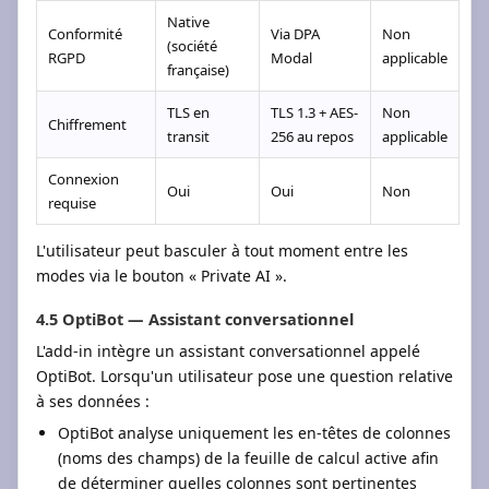
Native
Conformité
Via DPA
Non
(société
RGPD
Modal
applicable
française)
TLS en
TLS 1.3 + AES-
Non
Chiffrement
transit
256 au repos
applicable
Connexion
Oui
Oui
Non
requise
L'utilisateur peut basculer à tout moment entre les
modes via le bouton « Private AI ».
4.5 OptiBot — Assistant conversationnel
L'add-in intègre un assistant conversationnel appelé
OptiBot. Lorsqu'un utilisateur pose une question relative
à ses données :
OptiBot analyse uniquement les en-têtes de colonnes
(noms des champs) de la feuille de calcul active afin
de déterminer quelles colonnes sont pertinentes